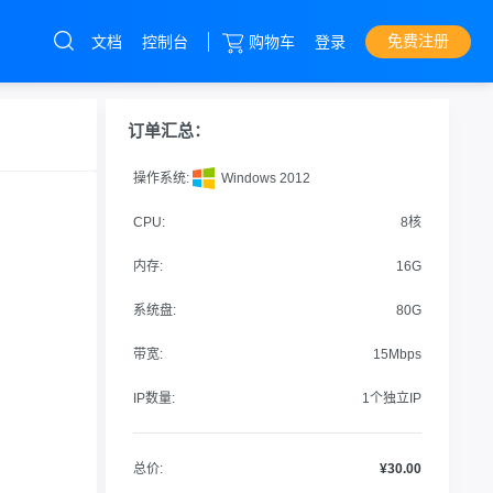
免费注册
文档
控制台
购物车
登录
云服务器
直达热门产品
订单汇总：
产品
控制台
操作系统:
Windows 2012
CPU:
8核
内存:
16G
系统盘:
80G
带宽:
15Mbps
IP数量:
1个独立IP
总价:
¥30.00